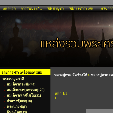
หน้าแรก
การรับประกัน
วิธีเช่าบูชา
วิธีการชำระเงิน
มุมวิชาก
รายการพระเครื่องยอดนิยม
หลวงปู่ทวด วัดช้างให้
>
หลวงปู่ทวด เ
พระเบญจภาคี
สมเด็จวัดระฆัง
(44)
สมเด็จบางขุนพรหม
(129)
หน้า 1/1
สมเด็จวัดเกศไชโย
(51)
1
กำแพงซุ้มกอ
(18)
พระนางพญา
พิษณุโลก
(39)