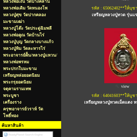
หลวงพ่อเงิน วัดบางคลาน
หลวงพ่อเดิม วัดหนองโพ
รหัส : 65062402**ให้่บุช
หลวงปู่ศุข วัดปากคลอง
เหรียญหลวงปู่ทวด รุ่นแร
มะขามเฒ่า
หลวงปู่โต๊ะ วัดประดู่ฉิมพลี
หลวงพ่อคูณ วัดบ้านไร่
หลวงปู่บุญ วัดกลางบางแก้ว
หลวงปู่ทิม วัดละหารไร่
พระอาจารย์ฝั้น/หลวงปู่แหวน/
หลวงพ่อพรหม
พระปรกใบมะขาม
เหรียญหล่อยอดนิยม
พระกรุยอดนิยม
view
จตุคามรามเทพ
พระบูชา
รหัส : 64041603**ให้บูช
เครื่องราง
เหรียญหลวงปู่ทวดเม็ดแตง หน
ครุฑอาจารย์วราห์ วัด
โพธิ์ทอง
ค้นหาสินค้า