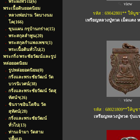
พระผงทั่วไป
(6)
view
พระเนื้อดินยอดนิยม
รหัส : 69042801** ให้บูช
หลวงพ่อปาน วัดบางนม
เหรียญหลวงปู่ทวด เม็ดแตง ห
โค
(166)
ขุนแผน กรุบ้านกร่าง
(15)
พระสกุลลำพูน
(20)
พระสกุลกำแพงเพชร
(1)
พระเนื้อดินทั่วไป
(2)
พระกริ่ง/พระชัยวัฒน์และรูป
หล่อยอดนิยม
รูปหล่อยอดนิยม
(0)
กริ่งและพระชัยวัฒน์ วัด
บวรนิเวศน์
(38)
กริ่งและพระชัยวัฒน์ วัดสุ
ทัศน์ฯ
(26)
view
ชินราชอินโดจีน วัด
รหัส : 68021809**ให้บูช
สุทัศน์
(28)
เหรียญหลวงปู่ทวด รุ่นแร
กริ่งและพระชัยวัฒน์
ทั่วไป
(13)
ท่านเจ้ามา วัดสาม
ปลื้ม
(4)