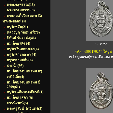
พระผงสุพรรณ
(18)
พระรอดมหาวัน
(9)
พระสมเด็จจิตรลดา
(13)
พระผงยอดนิยม
กรุวัดพลับ
(21)
หลวงปู่ภู วัดอินทร์
(78)
ปิลันธ์ วัดระฆัง
(46)
สมเด็จอรหัง
(4)
view
กรุวัดเงินคลองเตย
(6)
รหัส : 69051702** ให้บูช
กรุวัดท้ายตลาด
(44)
เหรียญหลวงปู่ทวด เม็ดแตง ห
กรุวัดสามปลื้ม
(6)
ปากน้ำ
(95)
สมเด็จบางขุนพรหม กรุ
เจดีย์เล็ก
(4)
สมเด็จบางขุนพรหม ปี
2509
(61)
กรุวัดเฉลิมพระเกียรติ
(1)
สมเด็จศาสดา วัด
บวรนิเวศน์
(5)
พระครูสังฆ์ วัดอินทร์
(3)