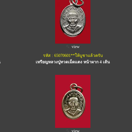
view
รหัส : 65070601**ให้บูชาแล้วครับ
น
เหรียญหลวงปู่ทวดเม็ดแตง หน้าผาก 4 เส้น
view