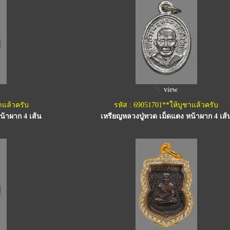
view
าแล้วครับ
รหัส : 69051701**ให้บูชาแล้วครับ
น้าผาก 4 เส้น
เหรียญหลวงปู่ทวด เม็ดแตง หน้าผาก 4 เส้