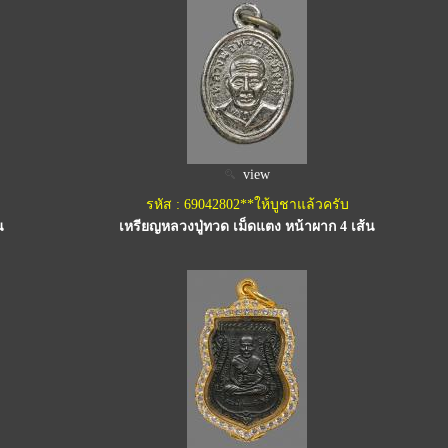
view
รหัส : 69042802**ให้บูชาแล้วครับ
น
เหรียญหลวงปู่ทวด เม็ดแตง หน้าผาก 4 เส้น