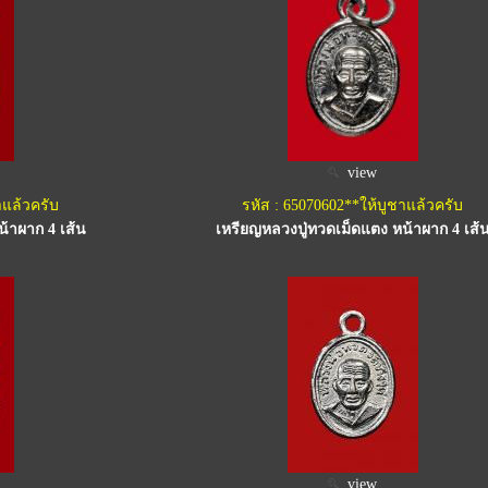
view
าแล้วครับ
รหัส : 65070602**ให้บูชาแล้วครับ
้าผาก 4 เส้น
เหรียญหลวงปู่ทวดเม็ดแตง หน้าผาก 4 เส้
view