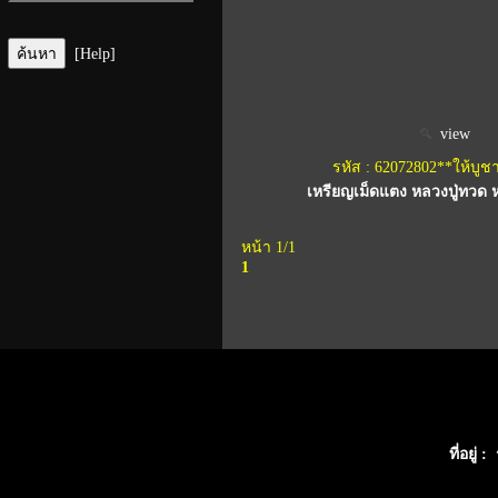
[Help]
view
รหัส : 62072802**ให้บูช
เหรียญเม็ดแตง หลวงปู่ทวด ห
หน้า 1/1
1
ที่อยู