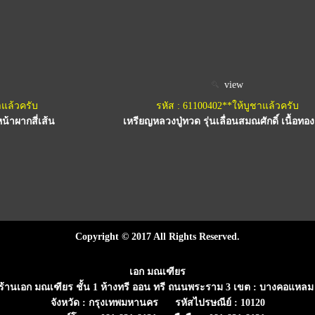
view
าแล้วครับ
รหัส : 61100402**ให้บูชาแล้วครับ
น้าผากสี่เส้น
เหรียญหลวงปู่ทวด รุ่นเลื่อนสมณศักดิ์ เนื้อทอ
Copyright © 2017 All Rights Reserved.
เอก มณเฑียร
่ : ร้านเอก มณเฑียร ชั้น 1 ห้างทรี ออน ทรี ถนนพระราม 3 เขต : บางคอแหลม
จังหวัด : กรุงเทพมหานคร รหัสไปรษณีย์ : 10120