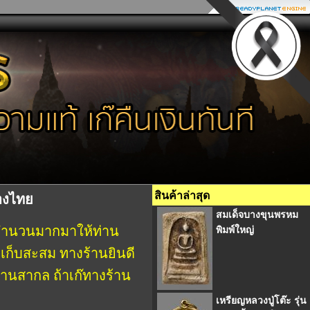
สินค้าล่าสุด
องไทย
สมเด็จบางขุนพรหม
 จำนวนมากมาให้ท่าน
พิมพ์ใหญ่
เก็บสะสม ทางร้านยินดี
ฐานสากล ถ้าเก๊ทางร้าน
เหรียญหลวงปู่โต๊ะ รุ่น