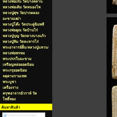
หลวงพ่อเงิน วัดบางคลาน
หลวงพ่อเดิม วัดหนองโพ
หลวงปู่ศุข วัดปากคลอง
มะขามเฒ่า
หลวงปู่โต๊ะ วัดประดู่ฉิมพลี
หลวงพ่อคูณ วัดบ้านไร่
หลวงปู่บุญ วัดกลางบางแก้ว
หลวงปู่ทิม วัดละหารไร่
พระอาจารย์ฝั้น/หลวงปู่แหวน/
หลวงพ่อพรหม
พระปรกใบมะขาม
เหรียญหล่อยอดนิยม
พระกรุยอดนิยม
จตุคามรามเทพ
พระบูชา
เครื่องราง
ครุฑอาจารย์วราห์ วัด
โพธิ์ทอง
ค้นหาสินค้า