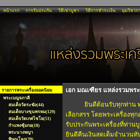
หน้าแรก
การรับประกัน
วิธีเช่าบูชา
วิธีการชำระเงิน
มุมวิชาก
เอก มณเฑียร แหล่งรวมพระ
รายการพระเครื่องยอดนิยม
พระเบญจภาคี
ยินดีต้อนรับทุกท่า
สมเด็จวัดระฆัง
(44)
สมเด็จบางขุนพรหม
(129)
เลือกสรร โดยพระเครื่องทุก
สมเด็จวัดเกศไชโย
(51)
รับประกันพระเครื่องที่ท่า
กำแพงซุ้มกอ
(18)
พระนางพญา
ยินดีคืนเงินสดเต็มจำนวนทั
พิษณุโลก
(39)