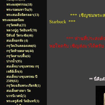
พระผงสุพรรณ
(18)
พระรอดมหาวัน
(9)
*** เชิญชมพระสวย คุณภา
พระสมเด็จจิตรลดา
(13)
พระผงยอดนิยม
Starbuck ***
กรุวัดพลับ
(21)
หลวงปู่ภู วัดอินทร์
(78)
ปิลันธ์ วัดระฆัง
(46)
*** ท่านที่ประสงค์จะป
สมเด็จอรหัง
(4)
พอใจครับ เชิญส่งมาได้ครับ
กรุวัดเงินคลองเตย
(6)
กรุวัดท้ายตลาด
(44)
กรุวัดสามปลื้ม
(6)
ปากน้ำ
(95)
สมเด็จบางขุนพรหม กรุ
เจดีย์เล็ก
(4)
สมเด็จบางขุนพรหม ปี
** นี่ค
2509
(61)
กรุวัดเฉลิมพระเกียรติ
(1)
สมเด็จศาสดา วัด
บวรนิเวศน์
(5)
พระครูสังฆ์ วัดอินทร์
(3)