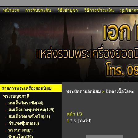
หน้าแรก
การรับประกัน
วิธีเช่าบูชา
วิธีการชำระเงิน
มุมวิชาก
รายการพระเครื่องยอดนิยม
พระปิดตายอดนิยม
>
ปิดตาเนื้อโลหะ
พระเบญจภาคี
สมเด็จวัดระฆัง
(44)
สมเด็จบางขุนพรหม
(129)
หน้า 1/3
สมเด็จวัดเกศไชโย
(51)
1
2
3
[ถัดไป]
กำแพงซุ้มกอ
(18)
พระนางพญา
พิษณุโลก
(39)