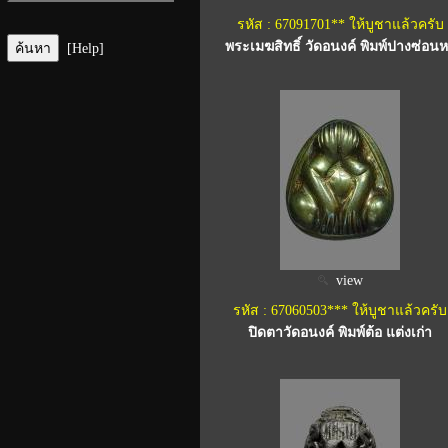
รหัส : 67091701** ให้บูชาแล้วครับ
พระเมฆสิทธิ์ วัดอนงค์ พิมพ์ปางซ่อน
[Help]
view
รหัส : 67060503*** ให้บูชาแล้วครับ
ปิดตาวัดอนงค์ พิมพ์ต้อ แต่งเก่า