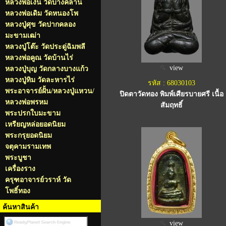
หลวงพ่อเงิน วัดบางคลาน
หลวงพ่อเดิม วัดหนองโพ
หลวงปู่ศุข วัดปากคลอง
มะขามเฒ่า
หลวงปู่โต๊ะ วัดประดู่ฉิมพลี
หลวงพ่อคูณ วัดบ้านไร่
view
หลวงปู่บุญ วัดกลางบางแก้ว
หลวงปู่ทิม วัดละหารไร่
รหัส : 68030103
พระอาจารย์ฝั้น/หลวงปู่แหวน/
ปิดตาวัดทอง พิมพ์เศียรบายศรี เนื้อ
หลวงพ่อพรหม
สัมฤทธิ์
พระปรกใบมะขาม
เหรียญหล่อยอดนิยม
พระกรุยอดนิยม
จตุคามรามเทพ
พระบูชา
เครื่องราง
ครุฑอาจารย์วราห์ วัด
โพธิ์ทอง
ค้นหาสินค้า
view