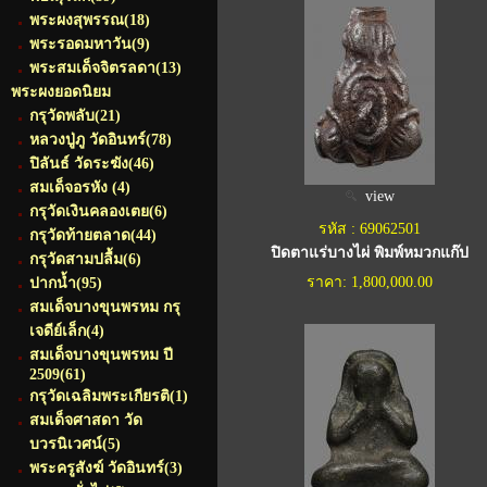
พระผงสุพรรณ
(18)
พระรอดมหาวัน
(9)
พระสมเด็จจิตรลดา
(13)
พระผงยอดนิยม
กรุวัดพลับ
(21)
หลวงปู่ภู วัดอินทร์
(78)
ปิลันธ์ วัดระฆัง
(46)
สมเด็จอรหัง
(4)
view
กรุวัดเงินคลองเตย
(6)
รหัส : 69062501
กรุวัดท้ายตลาด
(44)
ปิดตาแร่บางไผ่ พิมพ์หมวกแก๊ป
กรุวัดสามปลื้ม
(6)
ราคา: 1,800,000.00
ปากน้ำ
(95)
สมเด็จบางขุนพรหม กรุ
เจดีย์เล็ก
(4)
สมเด็จบางขุนพรหม ปี
2509
(61)
กรุวัดเฉลิมพระเกียรติ
(1)
สมเด็จศาสดา วัด
บวรนิเวศน์
(5)
พระครูสังฆ์ วัดอินทร์
(3)