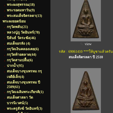
พระผงสุพรรณ
(18)
พระรอดมหาวัน
(9)
พระสมเด็จจิตรลดา
(13)
พระผงยอดนิยม
กรุวัดพลับ
(21)
หลวงปู่ภู วัดอินทร์
(78)
ปิลันธ์ วัดระฆัง
(46)
สมเด็จอรหัง
(4)
view
กรุวัดเงินคลองเตย
(6)
รหัส : 69061410 ***ให้บูชาแล้วครับ
กรุวัดท้ายตลาด
(44)
สมเด็จจิตรลดา ปี 2510
กรุวัดสามปลื้ม
(6)
ปากน้ำ
(95)
สมเด็จบางขุนพรหม กรุ
เจดีย์เล็ก
(4)
สมเด็จบางขุนพรหม ปี
2509
(61)
กรุวัดเฉลิมพระเกียรติ
(1)
สมเด็จศาสดา วัด
บวรนิเวศน์
(5)
พระครูสังฆ์ วัดอินทร์
(3)