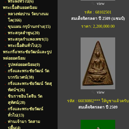
พระผงทั่วไป
(6)
view
พระเนื้อดินยอดนิยม
รหัส : 68102501
หลวงพ่อปาน วัดบางนม
สมเด็จจิตรลดา ปี 2509 (แชมป์)
โค
(166)
ราคา: 2,200,000.00
ขุนแผน กรุบ้านกร่าง
(15)
พระสกุลลำพูน
(20)
พระสกุลกำแพงเพชร
(1)
พระเนื้อดินทั่วไป
(2)
พระกริ่ง/พระชัยวัฒน์และรูป
หล่อยอดนิยม
รูปหล่อยอดนิยม
(0)
กริ่งและพระชัยวัฒน์ วัด
บวรนิเวศน์
(38)
กริ่งและพระชัยวัฒน์ วัดสุ
ทัศน์ฯ
(26)
view
ชินราชอินโดจีน วัด
รหัส : 66030802*** ให้บูชาแล้วครับ
สุทัศน์
(28)
สมเด็จจิตรลดา ปี 2509
กริ่งและพระชัยวัฒน์
ทั่วไป
(13)
ท่านเจ้ามา วัดสาม
ปลื้ม
(4)