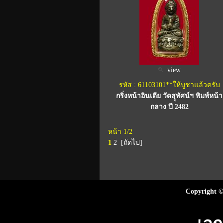
view
รหัส : 61103101**ให้บูชาแล้วครับ
กริ่งหน้าอินเดีย วัดสุุทัศน์ฯ พิมพ์หน้า
กลาง ปี 2482
หน้า 1/2
1
2
[ถัดไป]
Copyright ©