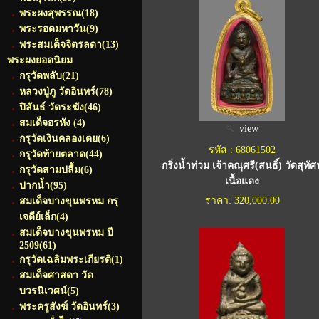
พระผงสุพรรณ
(18)
พระรอดมหาวัน
(9)
พระสมเด็จจิตรลดา
(13)
พระผงยอดนิยม
กรุวัดพลับ
(21)
หลวงปู่ภู วัดอินทร์
(78)
ปิลันธ์ วัดระฆัง
(46)
สมเด็จอรหัง
(4)
view
กรุวัดเงินคลองเตย
(6)
รหัส : 68061502
กรุวัดท้ายตลาด
(44)
กริ่งน้ำท่วม เจ้าคณุศรี(สนธิ์) วัดสุทัศน
กรุวัดสามปลื้ม
(6)
เนื้อแดง
ปากน้ำ
(95)
ราคา: 320,000.00
สมเด็จบางขุนพรหม กรุ
เจดีย์เล็ก
(4)
สมเด็จบางขุนพรหม ปี
2509
(61)
กรุวัดเฉลิมพระเกียรติ
(1)
สมเด็จศาสดา วัด
บวรนิเวศน์
(5)
พระครูสังฆ์ วัดอินทร์
(3)