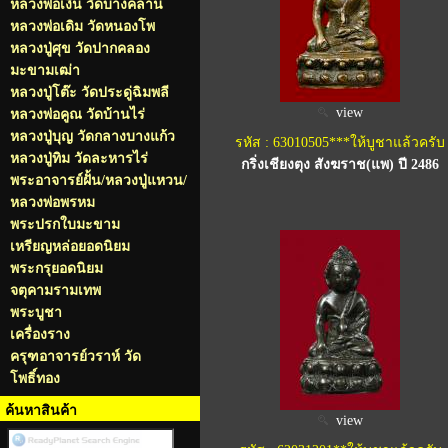
หลวงพ่อเงิน วัดบางคลาน
หลวงพ่อเดิม วัดหนองโพ
หลวงปู่ศุข วัดปากคลอง
มะขามเฒ่า
หลวงปู่โต๊ะ วัดประดู่ฉิมพลี
view
หลวงพ่อคูณ วัดบ้านไร่
หลวงปู่บุญ วัดกลางบางแก้ว
รหัส : 63010505***ให้บูชาแล้วครับ
หลวงปู่ทิม วัดละหารไร่
กริ่งเชียงตุง สังฆราช(แพ) ปี 2486
พระอาจารย์ฝั้น/หลวงปู่แหวน/
หลวงพ่อพรหม
พระปรกใบมะขาม
เหรียญหล่อยอดนิยม
พระกรุยอดนิยม
จตุคามรามเทพ
พระบูชา
เครื่องราง
ครุฑอาจารย์วราห์ วัด
โพธิ์ทอง
ค้นหาสินค้า
view