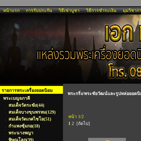
หน้าแรก
การรับประกัน
วิธีเช่าบูชา
วิธีการชำระเงิน
มุมวิชาก
รายการพระเครื่องยอดนิยม
พระกริ่ง/พระชัยวัฒน์และรูปหล่อยอดน
พระเบญจภาคี
สมเด็จวัดระฆัง
(44)
สมเด็จบางขุนพรหม
(129)
หน้า 1/2
สมเด็จวัดเกศไชโย
(51)
1
2
[ถัดไป]
กำแพงซุ้มกอ
(18)
พระนางพญา
พิษณุโลก
(39)