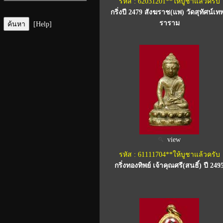
รหัส : 62031201**ให้บูชาแล้วครับ
กริ่งปี 2479 สังฆราช(แพ) วัดสุทัศน์เท
ราราม
[Help]
view
รหัส : 61111704**ให้บูชาแล้วครับ
กริ่งทองทิพย์ เจ้าคุณศรี(สนธิ์) ปี 249