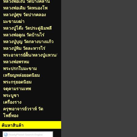
หลวงพ่อเงิน วัดบางคลาน
หลวงพ่อเดิม วัดหนองโพ
หลวงปู่ศุข วัดปากคลอง
มะขามเฒ่า
หลวงปู่โต๊ะ วัดประดู่ฉิมพลี
หลวงพ่อคูณ วัดบ้านไร่
หลวงปู่บุญ วัดกลางบางแก้ว
หลวงปู่ทิม วัดละหารไร่
พระอาจารย์ฝั้น/หลวงปู่แหวน/
หลวงพ่อพรหม
พระปรกใบมะขาม
เหรียญหล่อยอดนิยม
พระกรุยอดนิยม
จตุคามรามเทพ
พระบูชา
เครื่องราง
ครุฑอาจารย์วราห์ วัด
โพธิ์ทอง
ค้นหาสินค้า