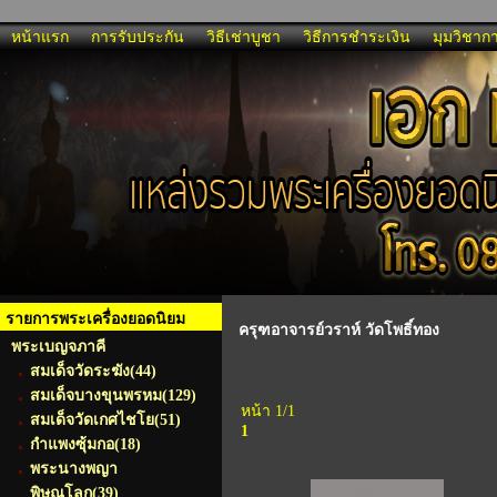
หน้าแรก
การรับประกัน
วิธีเช่าบูชา
วิธีการชำระเงิน
มุมวิชาก
รายการพระเครื่องยอดนิยม
ครุฑอาจารย์วราห์ วัดโพธิ์ทอง
พระเบญจภาคี
สมเด็จวัดระฆัง
(44)
สมเด็จบางขุนพรหม
(129)
หน้า 1/1
สมเด็จวัดเกศไชโย
(51)
1
กำแพงซุ้มกอ
(18)
พระนางพญา
พิษณุโลก
(39)