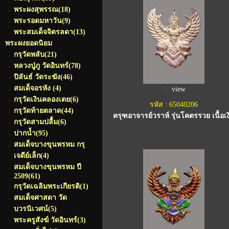
พระผงสุพรรณ
(18)
พระรอดมหาวัน
(9)
พระสมเด็จจิตรลดา
(13)
พระผงยอดนิยม
กรุวัดพลับ
(21)
หลวงปู่ภู วัดอินทร์
(78)
ปิลันธ์ วัดระฆัง
(46)
สมเด็จอรหัง
(4)
view
กรุวัดเงินคลองเตย
(6)
รหัส : 65040206
กรุวัดท้ายตลาด
(44)
ครุฑอาจารย์วราห์ รุ่นโคตรรวย เนื้อเง
กรุวัดสามปลื้ม
(6)
ปากน้ำ
(95)
สมเด็จบางขุนพรหม กรุ
เจดีย์เล็ก
(4)
สมเด็จบางขุนพรหม ปี
2509
(61)
กรุวัดเฉลิมพระเกียรติ
(1)
สมเด็จศาสดา วัด
บวรนิเวศน์
(5)
พระครูสังฆ์ วัดอินทร์
(3)