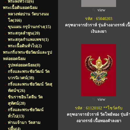
พระผงทั่วไป
(6)
พระเนื้อดินยอดนิยม
view
หลวงพ่อปาน วัดบางนม
รหัส : 65040203
โค
(166)
ครุฑอาจารย์วราห์ รุ่นล้างอาถรรพ์ เนื
ขุนแผน กรุบ้านกร่าง
(15)
เงินลงยา
พระสกุลลำพูน
(20)
พระสกุลกำแพงเพชร
(1)
พระเนื้อดินทั่วไป
(2)
พระกริ่ง/พระชัยวัฒน์และรูป
หล่อยอดนิยม
รูปหล่อยอดนิยม
(0)
กริ่งและพระชัยวัฒน์ วัด
บวรนิเวศน์
(38)
กริ่งและพระชัยวัฒน์ วัดสุ
ทัศน์ฯ
(26)
ชินราชอินโดจีน วัด
view
สุทัศน์
(28)
รหัส : 61120102 **โชว์ครับ
กริ่งและพระชัยวัฒน์
ครุฑอาจารย์วราห์ วัดโพธ์ทอง รุ่นล้
ทั่วไป
(13)
งอาถรรย์ เนื้อทองคำลงยา
ท่านเจ้ามา วัดสาม
ปลื้ม
(4)