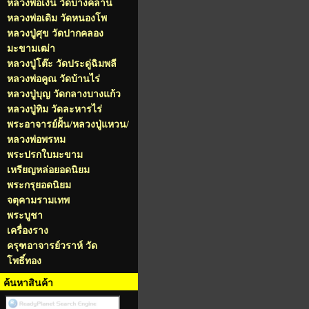
หลวงพ่อเงิน วัดบางคลาน
หลวงพ่อเดิม วัดหนองโพ
หลวงปู่ศุข วัดปากคลอง
มะขามเฒ่า
หลวงปู่โต๊ะ วัดประดู่ฉิมพลี
หลวงพ่อคูณ วัดบ้านไร่
หลวงปู่บุญ วัดกลางบางแก้ว
หลวงปู่ทิม วัดละหารไร่
พระอาจารย์ฝั้น/หลวงปู่แหวน/
หลวงพ่อพรหม
พระปรกใบมะขาม
เหรียญหล่อยอดนิยม
พระกรุยอดนิยม
จตุคามรามเทพ
พระบูชา
เครื่องราง
ครุฑอาจารย์วราห์ วัด
โพธิ์ทอง
ค้นหาสินค้า