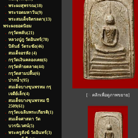
พระผงสุพรรณ
(18)
พระรอดมหาวัน
(9)
พระสมเด็จจิตรลดา
(13)
พระผงยอดนิยม
กรุวัดพลับ
(21)
หลวงปู่ภู วัดอินทร์
(78)
ปิลันธ์ วัดระฆัง
(46)
สมเด็จอรหัง
(4)
กรุวัดเงินคลองเตย
(6)
กรุวัดท้ายตลาด
(44)
กรุวัดสามปลื้ม
(6)
ปากน้ำ
(95)
สมเด็จบางขุนพรหม กรุ
เจดีย์เล็ก
(4)
[
คลิกเพื่อดูภาพขยาย]
สมเด็จบางขุนพรหม ปี
2509
(61)
กรุวัดเฉลิมพระเกียรติ
(1)
สมเด็จศาสดา วัด
บวรนิเวศน์
(5)
พระครูสังฆ์ วัดอินทร์
(3)