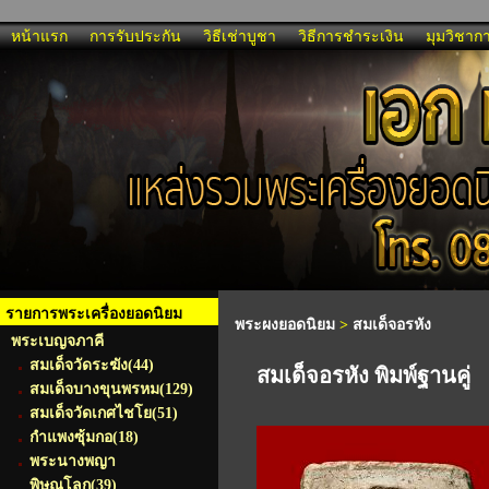
หน้าแรก
การรับประกัน
วิธีเช่าบูชา
วิธีการชำระเงิน
มุมวิชาก
รายการพระเครื่องยอดนิยม
พระผงยอดนิยม
>
สมเด็จอรหัง
พระเบญจภาคี
สมเด็จวัดระฆัง
(44)
สมเด็จอรหัง พิมพ์ฐานคู่
สมเด็จบางขุนพรหม
(129)
สมเด็จวัดเกศไชโย
(51)
กำแพงซุ้มกอ
(18)
พระนางพญา
พิษณุโลก
(39)